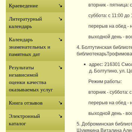
вторник - пятница: с
Краеведение
суббота: с 11:00 до 
Литературный
перерыв на обед - 
календарь
выходной день - во
Календарь
знаменательных и
4.
Болтутинская библиот
библиотекарьТрофимова
памятных дат
адрес: 216301 Смол
Результаты
д.
Болтутино, ул. Ц
независимой
Режим работы:
оценки качества
оказываемых услуг
вторник - суббота: с
перерыв на обед - 
Книга отзывов
выходной день - воск
Электронный
каталог
5. Доброминская библио
Шумякина Виталина Але