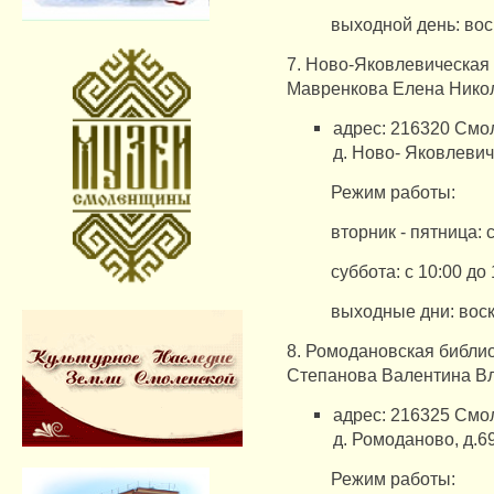
выходной день: вос
7. Ново-Яковлевическая
Мавренкова Елена Нико
адрес: 216320 Смол
д.
Ново- Яковлевичи
Режим работы:
вторник - пятница: с
суббота: с 10:00 до 
выходные дни: воск
8. Ромодановская библи
Степанова Валентина В
адрес: 216325 Смол
д.
Ромоданово, д.69
​Режим работы: