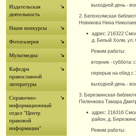
выходной день - во
Издательская
деятельность
2.
Белохолмская библиот
Новикова Нина Николае
Наши конкурсы
адрес: 216322 Смол
д.
Белый Холм, ул.
Фотогалерея
Режим работы:
Мультмедиа
вторник - суббота: с
Кафедра
перерыв на обед с 
православной
выходной день - во
литературы
3.
Березкинская библиот
Справочно-
Пиленкова Тамара Дмит
информационный
адрес: 216316 Смо
отдел "Центр
район, д.
Березкино
правовой
информации"
Режим работы: