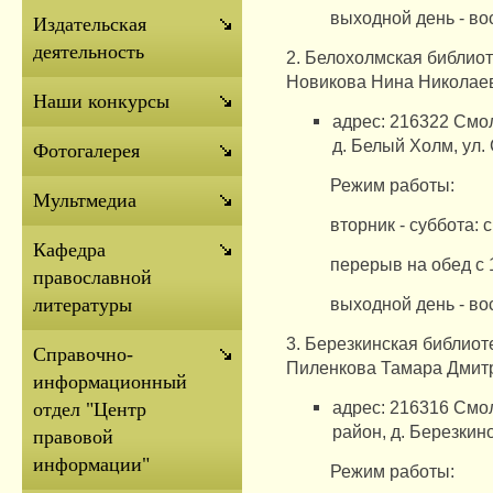
выходной день - во
Издательская
деятельность
2.
Белохолмская библиот
Новикова Нина Николае
Наши конкурсы
адрес: 216322 Смол
д.
Белый Холм, ул.
Фотогалерея
Режим работы:
Мультмедиа
вторник - суббота: с
Кафедра
перерыв на обед с 
православной
выходной день - во
литературы
3.
Березкинская библиот
Справочно-
Пиленкова Тамара Дмит
информационный
адрес: 216316 Смо
отдел "Центр
район, д.
Березкино
правовой
информации"
Режим работы: