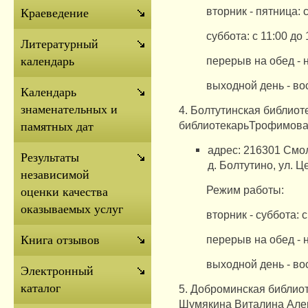
вторник - пятница: с
Краеведение
суббота: с 11:00 до 
Литературный
перерыв на обед - 
календарь
выходной день - во
Календарь
знаменательных и
4.
Болтутинская библиот
библиотекарьТрофимова
памятных дат
адрес: 216301 Смол
Результаты
д.
Болтутино, ул. Ц
независимой
Режим работы:
оценки качества
оказываемых услуг
вторник - суббота: с
перерыв на обед - 
Книга отзывов
выходной день - воск
Электронный
каталог
5. Доброминская библио
Шумякина Виталина Але