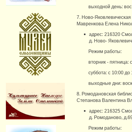
выходной день: вос
7. Ново-Яковлевическая
Мавренкова Елена Нико
адрес: 216320 Смол
д.
Ново- Яковлевичи
Режим работы:
вторник - пятница: с
суббота: с 10:00 до 
выходные дни: воск
8. Ромодановская библи
Степанова Валентина В
адрес: 216325 Смол
д.
Ромоданово, д.69
​Режим работы: