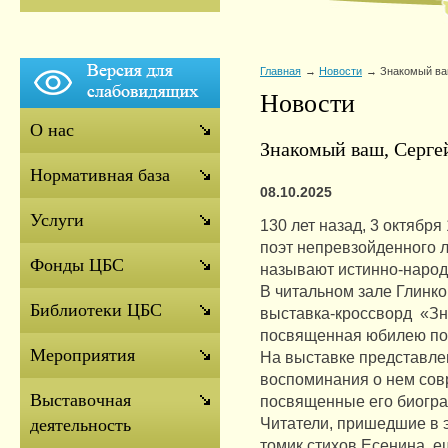
Главная
Новости
Знакомый ва
Новости
О нас
Знакомый ваш, Серге
Нормативная база
08.10.2025
Услуги
130 лет назад, 3 октябр
поэт непревзойденного л
Фонды ЦБС
называют истинно-народ
В читальном зале Глинк
Библиотеки ЦБС
выставка-кроссворд «Зн
посвященная юбилею по
Мероприятия
На выставке представле
воспоминания о нем совр
Выставочная
посвященные его биогра
Читатели, пришедшие в э
деятельность
томик стихов Есенина, е