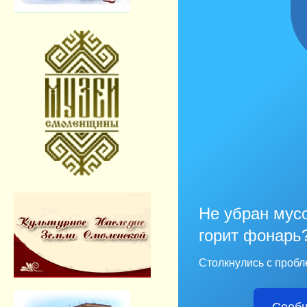
Не убран мусо
горит фонарь
Столкнулись с пробл
Сообщ