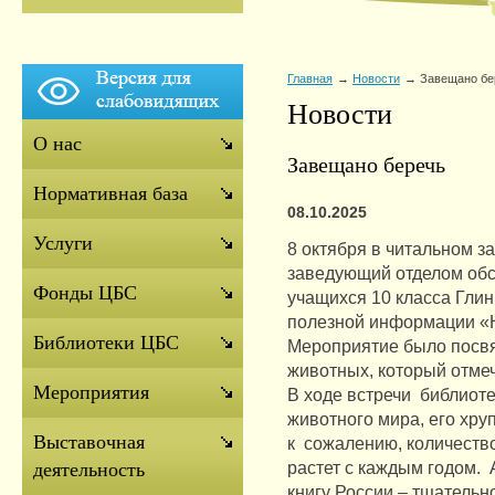
Главная
Новости
Завещано бе
Новости
О нас
Завещано беречь
Нормативная база
08.10.2025
Услуги
8 октября в читальном з
заведующий отделом обс
Фонды ЦБС
учащихся 10 класса Гли
полезной информации «
Библиотеки ЦБС
Мероприятие было посв
животных, который отмеч
Мероприятия
В ходе встречи библиот
животного мира, его хру
Выставочная
к сожалению, количеств
растет с каждым годом.
деятельность
книгу России – тщательн