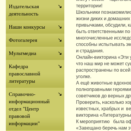
территории!
Издательская
Школьники познакомилис
деятельность
жизни диких и домашних
привычками, обсудили, к
Наши конкурсы
быть ответственными по 
многочисленные исследо
Фотогалерея
способны испытывать эмо
и страдания.
Мультмедиа
Онлайн-викторина «Эти 
что наш мир не может с
Кафедра
распространены по всей 
православной
уголке.
литературы
А ещё животные вдохнов
полноправными героями 
Справочно-
советчиков до верных д
информационный
Проверить, насколько х
известных, храбрых и в
отдел "Центр
викторина «Литературны
правовой
К мероприятию была оф
информации"
«Завещано беречь нам эт