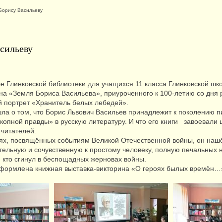
Борису Васильеву
асильеву
ле Глинковской библиотеки для учащихся 11 класса Глинковской шк
а «Земля Бориса Васильева», приуроченного к 100-летию со дня
 портрет «Хранитель белых лебедей».
ла о том, что Борис Львович Васильев принадлежит к поколению 
копной правды» в русскую литературу. И что его книги завоевали
 читателей.
ях, посвящённых событиям Великой Отечественной войны, он наш
ельную и сочувственную к простому человеку, полную печальных
х, кто сгинул в беспощадных жерновах войны.
формлена книжная выставка-викторина «О героях былых времён…