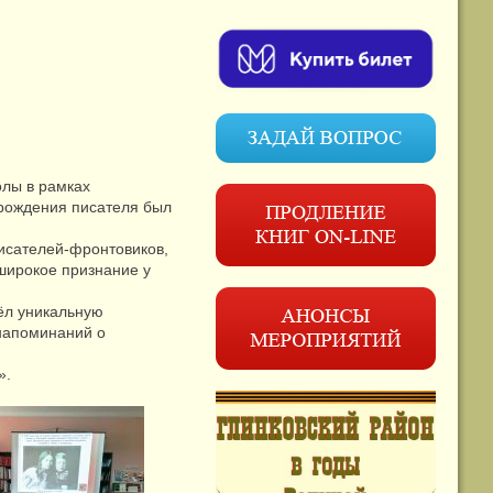
олы в рамках
 рождения писателя был
писателей-фронтовиков,
 широкое признание у
ёл уникальную
 напоминаний о
».