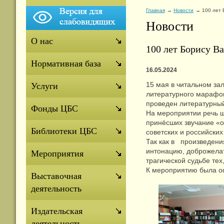
Главная
Новости
100 лет 
Новости
О нас
100 лет Борису В
Нормативная база
16.05.2024
15 мая в читальном за
Услуги
литературного марафон
проведен литературный
Фонды ЦБС
На мероприятии речь ш
принёсших звучание «о
Библиотеки ЦБС
советских и российских
Так как в произведени
интонацию, доброжелат
Мероприятия
трагической судьбе те
К мероприятию была о
Выставочная
деятельность
Издательская
деятельность