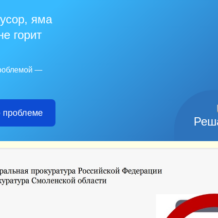
усор, яма
не горит
проблемой —
 проблеме
Реш