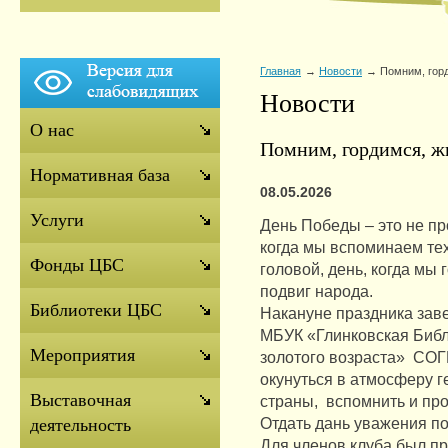
Главная
Новости
Помним, гор
Новости
О нас
Помним, гордимся, ж
Нормативная база
08.05.2026
Услуги
День Победы – это не пр
когда мы вспоминаем тех
Фонды ЦБС
головой, день, когда мы
подвиг народа.
Библиотеки ЦБС
Накануне праздника за
МБУК «Глинковская Библ
Мероприятия
золотого возраста» СО
окунуться в атмосферу 
Выставочная
страны, вспомнить и пр
Отдать дань уважения по
деятельность
Для членов клуба был п