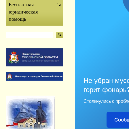
Бесплатная
юридическая
помощь
Не убран мусо
горит фонарь
Столкнулись с пробл
Сообщ