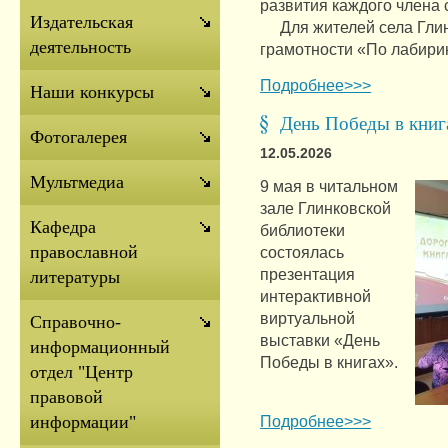
развития каждого члена 
Издательская
Для жителей села Глин
деятельность
грамотности «По лабири
Подробнее>>>
Наши конкурсы
День Победы в книг
Фотогалерея
12.05.2026
Мультмедиа
9 мая в читальном
зале Глинковской
Кафедра
библиотеки
православной
состоялась
презентация
литературы
интерактивной
виртуальной
Справочно-
выставки «День
информационный
Победы в книгах».
отдел "Центр
правовой
Подробнее>>>
информации"