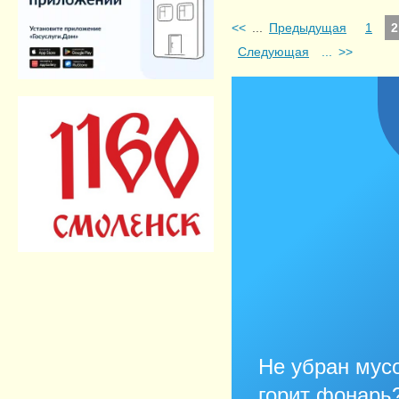
<<
...
Предыдущая
1
2
Следующая
...
>>
Не убран мусо
горит фонарь