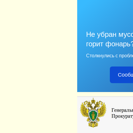
Не убран мусо
горит фонарь
Столкнулись с пробл
Сообщ